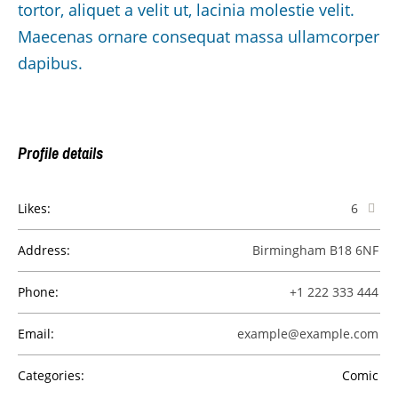
tortor, aliquet a velit ut, lacinia molestie velit.
Maecenas ornare consequat massa ullamcorper
dapibus.
Profile details
Likes:
6
Address:
Birmingham B18 6NF
Phone:
+1 222 333 444
Email:
example@example.com
Categories:
Сomic