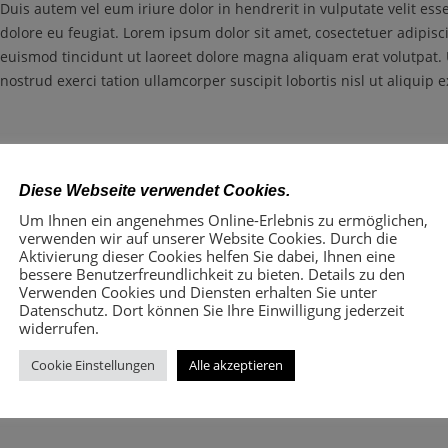
Duis autem vel eum iriure dolor in hendrerit in vulputate velit ess
dolore eu feugiat. Lorem ipsum dolor sit amet, cosectetuer adipis
euismod tincidunt ut laoreet dolore magna aliquam erat volutpat.
nostrud exerci tation ullamcorper suscipit lobortis nisl ut aliqui
Diese Webseite verwendet Cookies.
Events Schedule
Um Ihnen ein angenehmes Online-Erlebnis zu ermöglichen,
Dr. Seuss’s The Lorax
verwenden wir auf unserer Website Cookies. Durch die
Aktivierung dieser Cookies helfen Sie dabei, Ihnen eine
bessere Benutzerfreundlichkeit zu bieten. Details zu den
Duis autem vel eum iriure dolor in hendrerit in vulputate velit ess
Verwenden Cookies und Diensten erhalten Sie unter
dolore eu feugiat. Lorem ipsum dolor sit amet, cosectetuer adipis
Datenschutz. Dort können Sie Ihre Einwilligung jederzeit
widerrufen.
euismod tincidunt ut laoreet dolore magna aliquam erat volutpat.
nostrud exerci tation ullamcorper suscipit lobortis nisl ut aliqui
Cookie Einstellungen
Alle akzeptieren