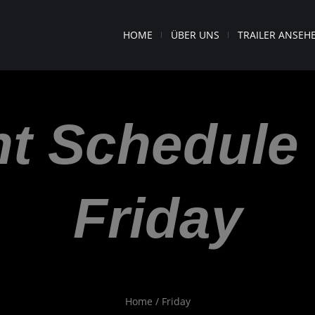
HOME
ÜBER UNS
TRAILER ANSEH
t Schedule
Friday
Home
/
Friday